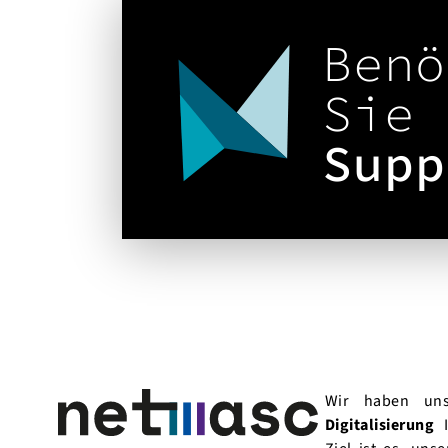
Benö
Sie
Supp
Wir haben uns
Digitalisierung
I