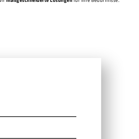
wir
maß­geschnei­derte Lösungen
für Ihre Bedürfnisse.