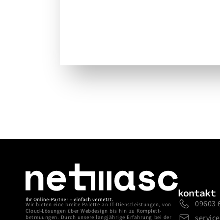
kontakt
09603 
Wir bieten eine breite Palette an IT-Dienst­leist­ung­en, von
Cloud-Lösungen über Web­design bis hin zu Komplett­
servic
betreuungen. Durch unsere lang­jährige Erfahrung bei der