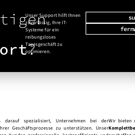
tigen
Unser Support hilft Ihnen
su
zuverlässig, Ihre IT-
fern
Systeme für ein
reibungsloses
ort
?
Tagesgeschäft zu
optimieren.
 darauf spezialisiert, Unternehmen bei der
Wir bieten
hrer Geschäftsprozesse zu unterstützen. Unser
Komplettbe